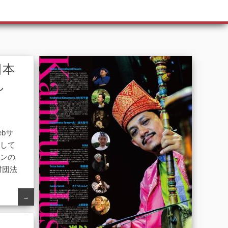
日本
し
ebサ
として
ョンの
財団法
→