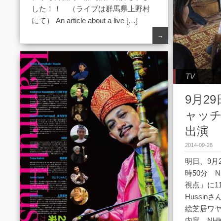
した！！ （ライブは群馬県上野村
にて） An article about a live […]
→
TV
9月29
ャッチ
出演
2014-09-28
明日、9月
時50分 
視点」に11
Hussi
絵芝居ワ
内容。NH