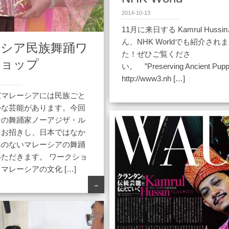
2014-10-13
11月に来日する Kamrul Hussi
ん、NHK Worldでも紹介され
ーシア民族舞踊ワ
た！ぜひご覧くださ
ショップ
い。 ”Preserving Ancient Pupp
http://www3.nh […]
家マレーシアには民族ごと
かな芸能があります。今回
ーの舞踊家ノーアジザ・ル
をお招きし、日本ではなか
みのないマレーシアの舞踊
ただきます。 ワークショ
マレーシアの文化 […]
→