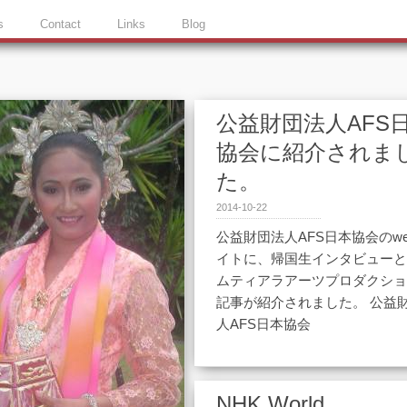
s
Contact
Links
Blog
公益財団法人AFS
協会に紹介されま
た。
2014-10-22
公益財団法人AFS日本協会のw
イトに、帰国生インタビュー
ムティアラアーツプロダクシ
記事が紹介されました。 公益
人AFS日本協会
NHK World