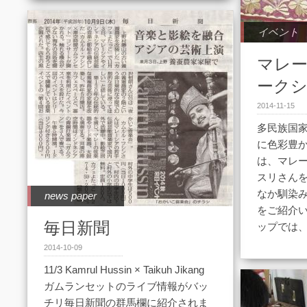
イベント
マレ
ーク
2014-11-15
多民族国
に色彩豊
は、マレ
スリさん
なか馴染
news paper
をご紹介い
毎日新聞
ップでは、
2014-10-09
11/3 Kamrul Hussin × Taikuh Jikang
ガムランセットのライブ情報がバッ
チリ毎日新聞の群馬欄に紹介されま