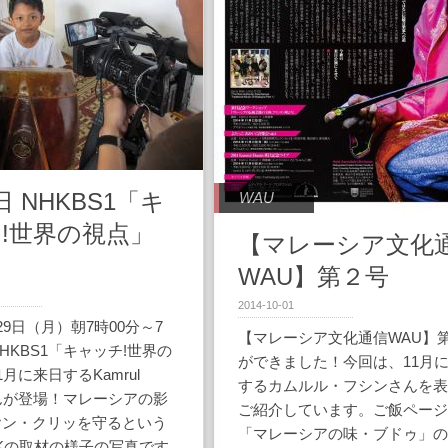
日 NHKBS1「キ
WAU
!世界の視点」
【マレーシア文化
WAU】第２号
2014-10-01
29日（月）朝7時00分～7
【マレーシア文化通信WAU】
NHKBS1「キャッチ!世界の
ができました！今回は、11月
月に来日するKamrul
するカムルル・フシンさんを
nさんが登場！マレーシアの影
ご紹介しています。ご飯ペー
ヤン・クリッを守るという
「マレーシアの味・ブドゥ」
Kの取材の様子の写真です