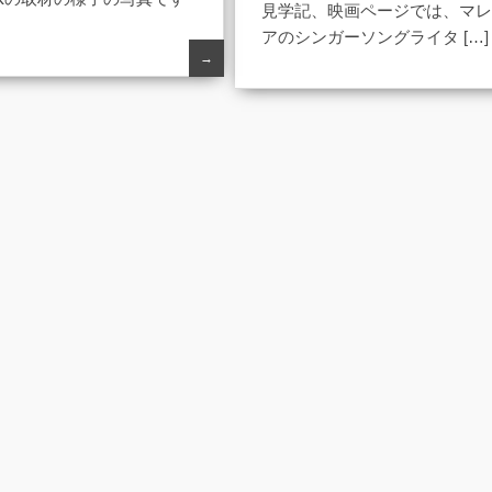
見学記、映画ページでは、マ
アのシンガーソングライタ […]
→