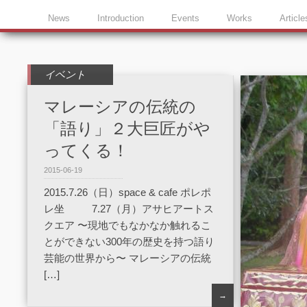
News
Introduction
Events
Works
Article
イベント
マレーシアの伝統の
「語り」２大巨匠がや
ってくる！
2015-06-19
2015.7.26（日）space & cafe ポレポ
レ坐 7.27（月）アサヒアートス
クエア 〜現地でもなかなか触れるこ
とができない300年の歴史を持つ語り
芸能の世界から〜 マレーシアの伝統
[…]
→