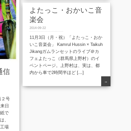
よたっこ・おかいこ音
楽会
2014-09-22
11月3日（月・祝）「よたっこ・おか
いこ音楽会」 Kamrul Hussin × Taikuh
Jikangガムランセットのライブ＠カ
フェよたっこ（群馬県上野村）のイ
ベントページ。上野村は、実は、都
通信
内から車で2時間半ほど […]
→
第２号
に来日
表紙で
ジは、
の工場